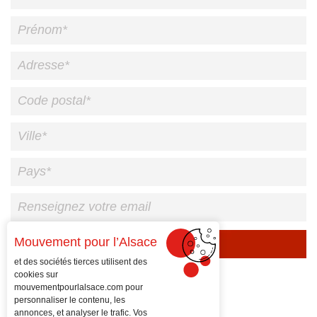
Mouvement pour l’Alsace
Veuillez
et des sociétés tierces utilisent des
laisser
cookies sur
ce
mouvementpourlalsace.com
pour
personnaliser le contenu, les
champ
annonces, et analyser le trafic. Vos