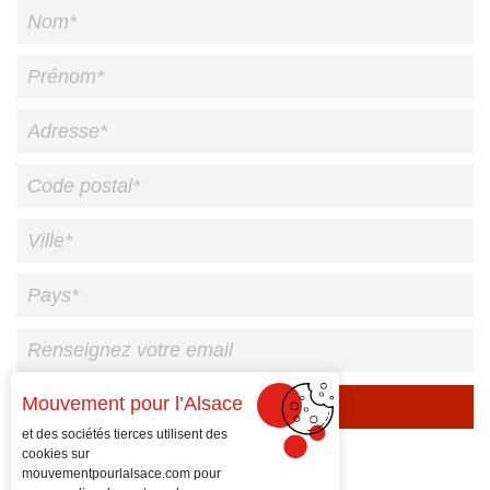
Mouvement pour l’Alsace
Veuillez
et des sociétés tierces utilisent des
laisser
cookies sur
ce
mouvementpourlalsace.com
pour