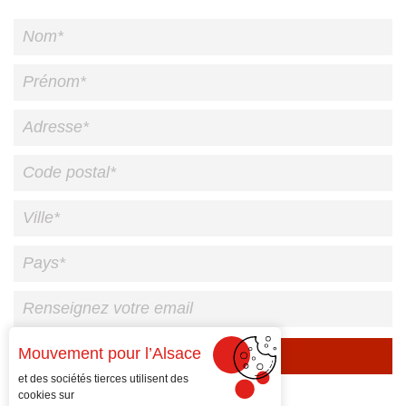
Mouvement pour l’Alsace
Veuillez
et des sociétés tierces utilisent des
laisser
cookies sur